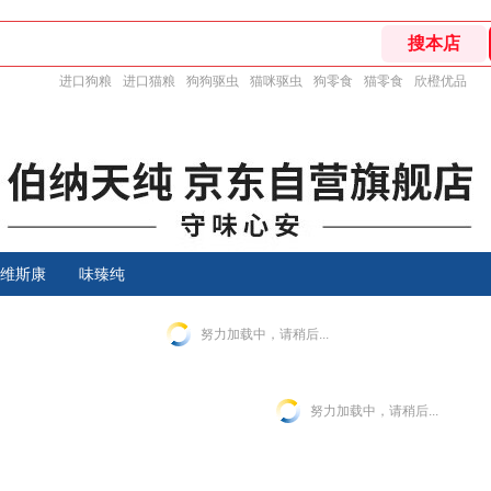
进口狗粮
进口猫粮
狗狗驱虫
猫咪驱虫
狗零食
猫零食
欣橙优品
维斯康
味臻纯
努力加载中，请稍后...
努力加载中，请稍后...