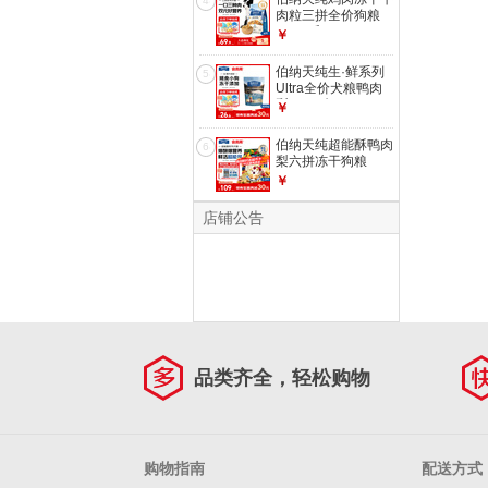
4
肉粒三拼全价狗粮
2kg/4斤
￥
伯纳天纯生·鲜系列
5
Ultra全价犬粮鸭肉
梨400g/包
￥
伯纳天纯超能酥鸭肉
6
梨六拼冻干狗粮
1.6kg
￥
店铺公告
品类齐全，轻松购物
购物指南
配送方式