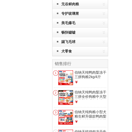
无谷鲜肉粮
专护玻璃胃
美毛爆毛
畅快嘘嘘
踢飞毛球
犬零食
销售排行
伯纳天纯鸭肉梨冻干
1
三拼狗粮2kg/4斤
￥
伯纳天纯鸭肉梨冻干
2
三拼全价狗粮中大型
犬小型犬成年犬粮
￥
10kg/20斤
伯纳天纯狗粮小型犬
3
粮生鲜升级款鸭肉梨
狗粮泰迪比熊成犬幼
￥
犬粮2.5kg/5斤
伯纳天纯鸡肉冻干牛