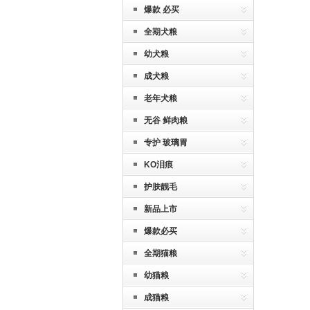
爆款 必买
全期犬粮
幼犬粮
成犬粮
老年犬粮
无谷 鲜肉粮
专护 玻璃胃
KO泪痕
护肤靓毛
新品上市
爆款必买
全期猫粮
幼猫粮
成猫粮